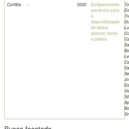
Curitiba
-
2020
Enriquecimento
To
semântico para
Em
a
Tr
disponibilização
Gu
de dados
Lu
abertos: teoria
Co
e prática
Ca
Sa
Bo
Le
Ca
Sa
Se
Jo
Ed
Vi
Si
Ap
Bo
Gr
Busca facetada