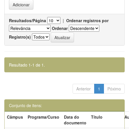
Resultados/Página
|
Ordenar registros por
Ordenar
Registro(s)
Resultado 1-1 de 1.
Anterior
1
Póximo
Conjunto de itens:
Câmpus
Programa/Curso
Data do
Título
Au
documento