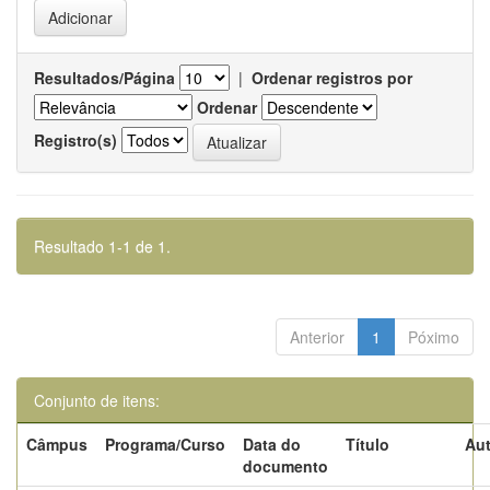
Resultados/Página
|
Ordenar registros por
Ordenar
Registro(s)
Resultado 1-1 de 1.
Anterior
1
Póximo
Conjunto de itens:
Câmpus
Programa/Curso
Data do
Título
Aut
documento