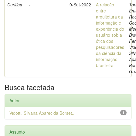
Curitiba
-
9-Set-2022
A relação
Tor
entre
Ema
arquitetura da
Rod
informação e
Cec
experiência do
Merl
usuário sob a
Bri
ótica dos
Fer
pesquisadores
Vido
da ciência da
Sil
informação
Apa
brasileira
Bor
Gre
Busca facetada
Autor
Vidotti, Silvana Aparecida Borset...
1
Assunto