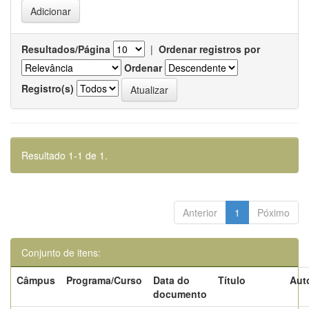
Resultados/Página
|
Ordenar registros por
Ordenar
Registro(s)
Resultado 1-1 de 1.
Anterior
1
Póximo
Conjunto de itens:
Câmpus
Programa/Curso
Data do
Título
Aut
documento