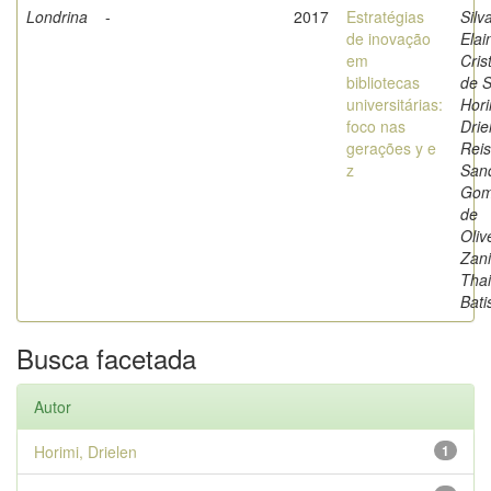
Londrina
-
2017
Estratégias
Silv
de inovação
Elai
em
Cris
bibliotecas
de 
universitárias:
Hori
foco nas
Drie
gerações y e
Reis
z
San
Gom
de
Oliv
Zani
Thai
Bati
Busca facetada
Autor
Horimi, Drielen
1