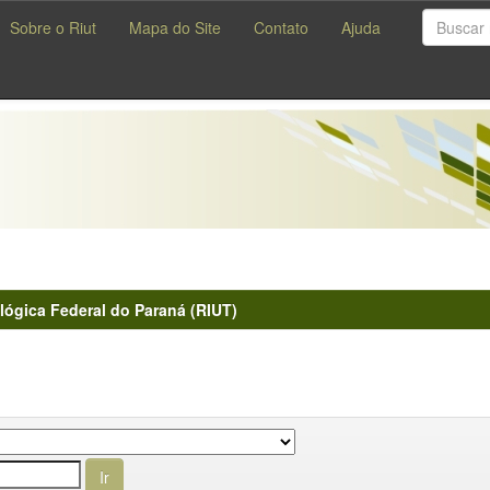
Sobre o Riut
Mapa do Site
Contato
Ajuda
lógica Federal do Paraná (RIUT)