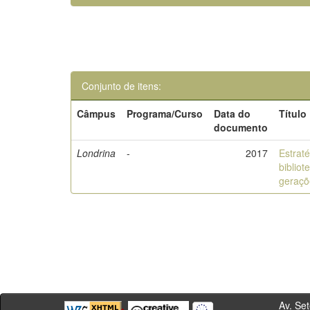
Conjunto de itens:
Câmpus
Programa/Curso
Data do
Título
documento
Londrina
-
2017
Estrat
bibliot
geraçõ
Av. Sete de Se