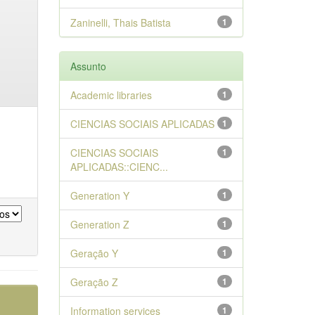
Zaninelli, Thais Batista
1
Assunto
Academic libraries
1
CIENCIAS SOCIAIS APLICADAS
1
CIENCIAS SOCIAIS
1
APLICADAS::CIENC...
Generation Y
1
Generation Z
1
Geração Y
1
Geração Z
1
Information services
1