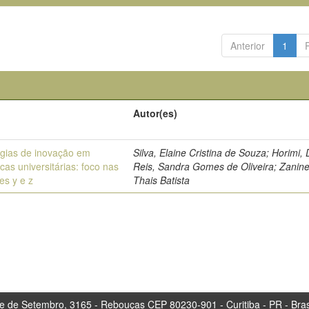
Anterior
1
Autor(es)
égias de inovação em
Silva, Elaine Cristina de Souza; Horimi, 
ecas universitárias: foco nas
Reis, Sandra Gomes de Oliveira; Zaninel
es y e z
Thais Batista
tembro, 3165 - Rebouças CEP 80230-901 - Curitiba 