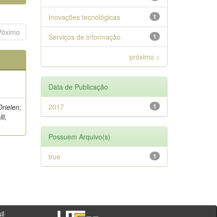
Inovações tecnológicas
1
Póximo
Serviços de informação
1
próximo >
Data de Publicação
2017
1
Drielen;
li,
Possuem Arquivo(s)
true
1
- PR - Brasil