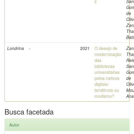
z
San
Go
de
Oliv
Zani
Tha
Bati
Londrina
-
2021
O desejo de
Zani
modernização
Thai
das
Reis
bibliotecas
San
universitárias
Go
pelos nativos
de
digitais:
Oliv
tendência ou
Mou
modismo?
Ana
Busca facetada
Autor