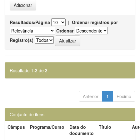
Resultados/Página
|
Ordenar registros por
Ordenar
Registro(s)
Resultado 1-3 de 3.
Anterior
1
Póximo
Conjunto de itens:
Câmpus
Programa/Curso
Data do
Título
Aut
documento