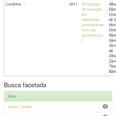
Londrina
-
2017
Estratégias
Silv
de inovação
Elai
em
Cris
bibliotecas
de 
universitárias:
Hori
foco nas
Drie
gerações y e
Reis
z
San
Gom
de
Oliv
Zani
Thai
Bati
Busca facetada
Autor
Horimi, Drielen
1