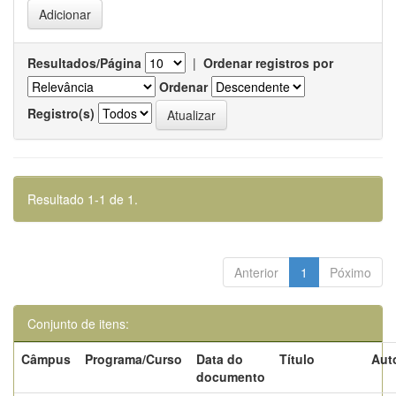
Resultados/Página
|
Ordenar registros por
Ordenar
Registro(s)
Resultado 1-1 de 1.
Anterior
1
Póximo
Conjunto de itens:
Câmpus
Programa/Curso
Data do
Título
Aut
documento