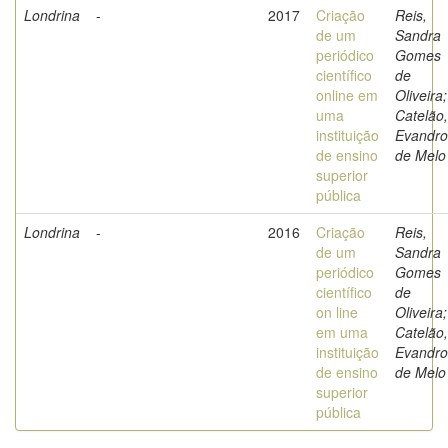
Londrina
-
2017
Criação
Reis,
de um
Sandra
periódico
Gomes
científico
de
online em
Oliveira;
uma
Catelão,
instituição
Evandro
de ensino
de Melo
superior
pública
Londrina
-
2016
Criação
Reis,
de um
Sandra
periódico
Gomes
científico
de
on line
Oliveira;
em uma
Catelão,
instituição
Evandro
de ensino
de Melo
superior
pública