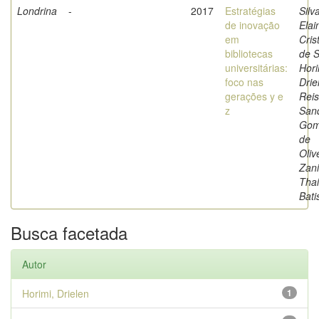
Londrina
-
2017
Estratégias
Silv
de inovação
Elai
em
Cris
bibliotecas
de 
universitárias:
Hori
foco nas
Drie
gerações y e
Reis
z
San
Gom
de
Oliv
Zani
Thai
Bati
Busca facetada
Autor
Horimi, Drielen
1