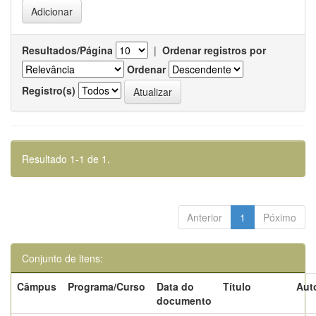
Resultados/Página
|
Ordenar registros por
Ordenar
Registro(s)
Resultado 1-1 de 1.
Anterior
1
Póximo
Conjunto de itens:
Câmpus
Programa/Curso
Data do
Título
Aut
documento