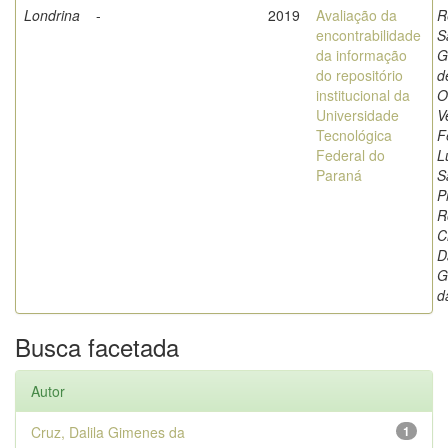
Londrina
-
2019
Avaliação da
R
encontrabilidade
S
da informação
G
do repositório
d
institucional da
O
Universidade
V
Tecnológica
F
Federal do
L
Paraná
S
P
R
C
D
G
d
Busca facetada
Autor
Cruz, Dalila Gimenes da
1