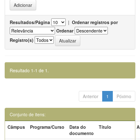
Resultados/Página
|
Ordenar registros por
Ordenar
Registro(s)
Resultado 1-1 de 1.
Anterior
1
Póximo
Conjunto de itens:
Câmpus
Programa/Curso
Data do
Título
A
documento