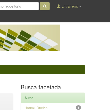
Entrar em:
Busca facetada
Autor
Horimi, Drielen
1