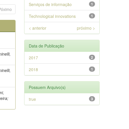
Serviços de informação
1
Póximo
Technological innovations
1
< anterior
próximo >
Data de Publicação
nelli,
2017
2
2018
1
nelli,
Possuem Arquivo(s)
mi,
eira;
true
3