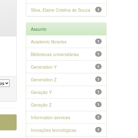
Silva, Elaine Cristina de Souza
1
Assunto
Academic libraries
1
Bibliotecas universitárias
1
Generation Y
1
Generation Z
1
Geração Y
1
Geração Z
1
Information services
1
Inovações tecnológicas
1