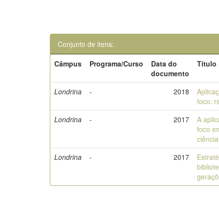
Conjunto de itens:
Câmpus
Programa/Curso
Data do
Título
documento
Londrina
-
2018
Aplica
foco: r
Londrina
-
2017
A apli
foco e
ciênci
Londrina
-
2017
Estrat
bibliot
geraçõ