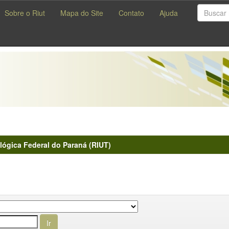
Sobre o Riut
Mapa do Site
Contato
Ajuda
lógica Federal do Paraná (RIUT)