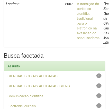
Londrina
-
2007
A transição do
Rei
periódico
San
científico
Go
tradicional
de
para o
Oli
eletrônico na
Gia
avaliação de
Kai
pesquisadores
Mar
Júl
Busca facetada
Assunto
CIENCIAS SOCIAIS APLICADAS
1
CIENCIAS SOCIAIS APLICADAS::CIENC...
1
Comunicação científica
1
Electronic journals
1