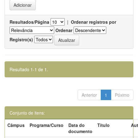
Resultados/Página
|
Ordenar registros por
Ordenar
Registro(s)
Resultado 1-1 de 1.
Anterior
1
Póximo
Conjunto de itens:
Câmpus
Programa/Curso
Data do
Título
Aut
documento