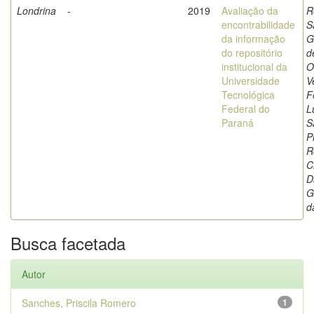
Londrina
-
2019
Avaliação da
R
encontrabilidade
S
da informação
G
do repositório
d
institucional da
O
Universidade
V
Tecnológica
F
Federal do
L
Paraná
S
P
R
C
D
G
d
Busca facetada
Autor
Sanches, Priscila Romero
1