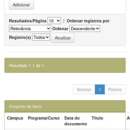
Resultados/Página
|
Ordenar registros por
Ordenar
Registro(s)
Resultado 1-1 de 1.
Anterior
1
Póximo
Conjunto de itens:
Câmpus
Programa/Curso
Data do
Título
A
documento