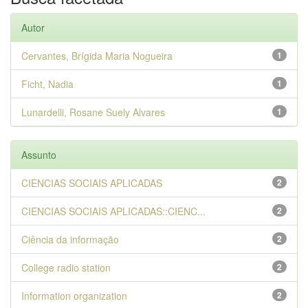
Autor
Cervantes, Brígida Maria Nogueira
1
Ficht, Nadia
1
Lunardelli, Rosane Suely Alvares
1
Assunto
CIENCIAS SOCIAIS APLICADAS
2
CIENCIAS SOCIAIS APLICADAS::CIENC...
2
Ciência da informação
2
College radio station
2
Information organization
2