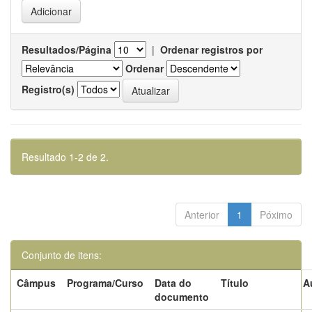
Resultados/Página
|
Ordenar registros por
Ordenar
Registro(s)
Resultado 1-2 de 2.
Anterior
1
Póximo
Conjunto de itens:
Câmpus
Programa/Curso
Data do
Título
A
documento