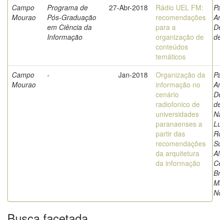
Campo
Programa de
27-Abr-2018
Rádio UEL FM:
Pa
Mourao
Pós-Graduação
recomendações
A
em Ciência da
para a
D
Informação
organização de
d
conteúdos
temáticos
Campo
-
Jan-2018
Organização da
Pa
Mourao
informação no
A
cenário
D
radiofonico de
de
universidades
N
paranaenses a
Lu
partir das
R
recomendações
S
da arquitetura
Al
da informação
C
Br
M
N
Busca facetada