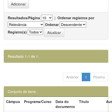
Resultados/Página
|
Ordenar registros por
Ordenar
Registro(s)
Resultado 1-1 de 1.
Anterior
1
Póximo
Conjunto de itens:
Câmpus
Programa/Curso
Data do
Título
Aut
documento