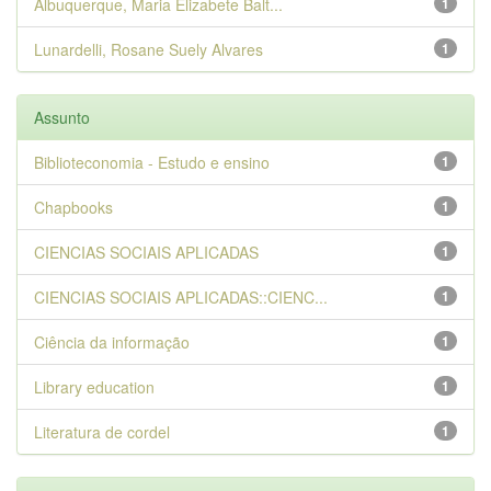
Albuquerque, Maria Elizabete Balt...
1
Lunardelli, Rosane Suely Alvares
1
Assunto
Biblioteconomia - Estudo e ensino
1
Chapbooks
1
CIENCIAS SOCIAIS APLICADAS
1
CIENCIAS SOCIAIS APLICADAS::CIENC...
1
Ciência da informação
1
Library education
1
Literatura de cordel
1