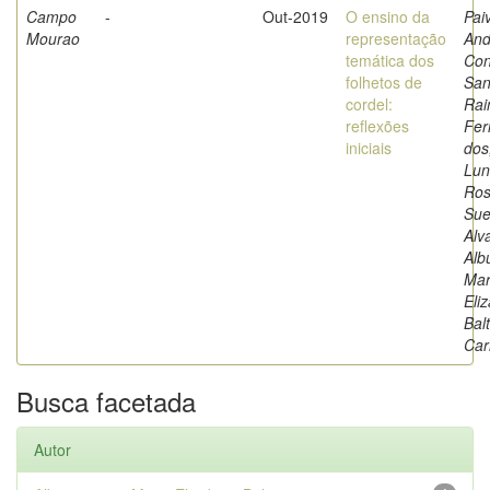
Campo
-
Out-2019
O ensino da
Pai
Mourao
representação
And
temática dos
Con
folhetos de
San
cordel:
Ra
reflexões
Fer
iniciais
dos
Luna
Ro
Sue
Alv
Alb
Mar
Eli
Bal
Car
Busca facetada
Autor