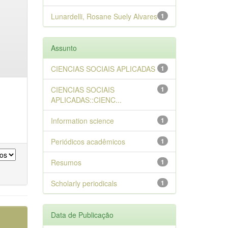
Lunardelli, Rosane Suely Alvares
1
Assunto
CIENCIAS SOCIAIS APLICADAS
1
CIENCIAS SOCIAIS
1
APLICADAS::CIENC...
Information science
1
Periódicos acadêmicos
1
Resumos
1
Scholarly periodicals
1
Data de Publicação