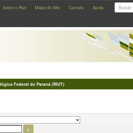
Sobre o Riut
Mapa do Site
Contato
Ajuda
lógica Federal do Paraná (RIUT)