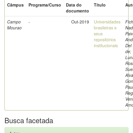
Câmpus
Programa/Curso
Data do
Título
Aut
documento
Campo
-
Out-2019
Universidades
Fich
Mourao
brasileiras e
Nad
seus
Paiv
repositórios
And
institucionais
Del
de;
Luna
Ros
Sue
Alva
Gon
Pau
Reg
Ven
Amo
Busca facetada