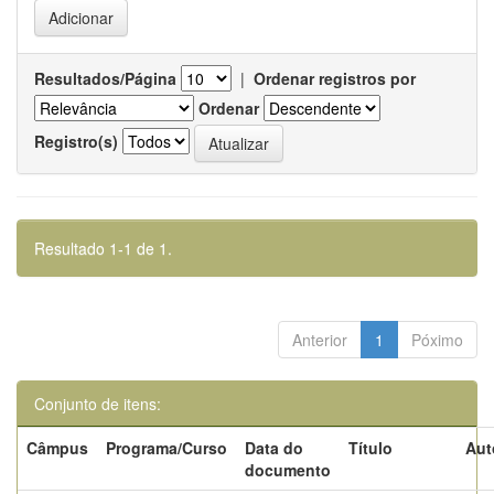
Resultados/Página
|
Ordenar registros por
Ordenar
Registro(s)
Resultado 1-1 de 1.
Anterior
1
Póximo
Conjunto de itens:
Câmpus
Programa/Curso
Data do
Título
Aut
documento