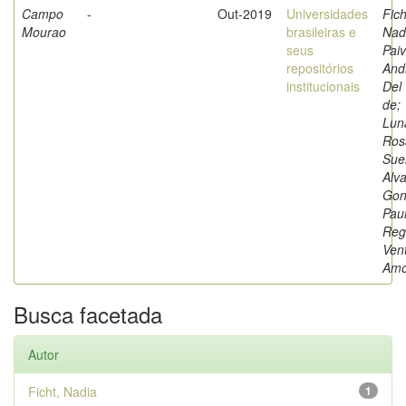
Campo
-
Out-2019
Universidades
Fich
Mourao
brasileiras e
Nad
seus
Paiv
repositórios
And
institucionais
Del
de;
Luna
Ros
Sue
Alva
Gon
Pau
Reg
Ven
Amo
Busca facetada
Autor
Ficht, Nadia
1