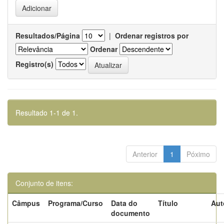
Resultados/Página
|
Ordenar registros por
Ordenar
Registro(s)
Resultado 1-1 de 1.
Anterior
1
Póximo
Conjunto de itens:
Câmpus
Programa/Curso
Data do
Título
Aut
documento