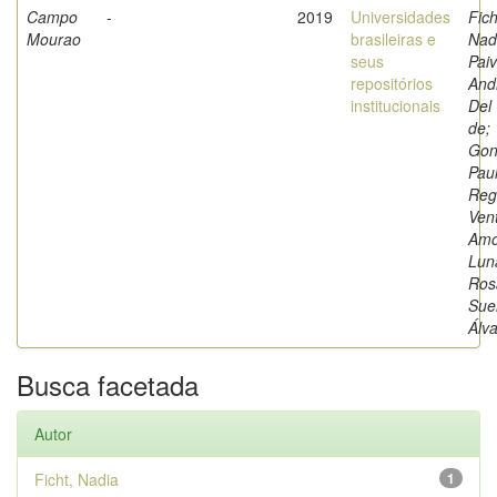
Campo
-
2019
Universidades
Fich
Mourao
brasileiras e
Nad
seus
Paiv
repositórios
And
institucionais
Del
de;
Gon
Pau
Reg
Ven
Amo
Luna
Ros
Sue
Álv
Busca facetada
Autor
Ficht, Nadia
1