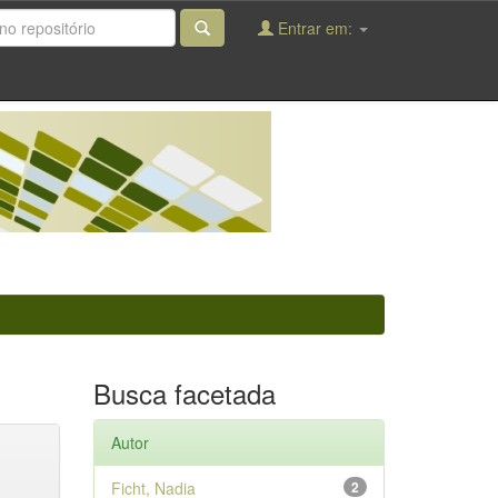
Entrar em:
Busca facetada
Autor
Ficht, Nadia
2