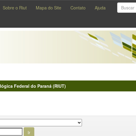
Sobre o Riut
Mapa do Site
Contato
Ajuda
lógica Federal do Paraná (RIUT)