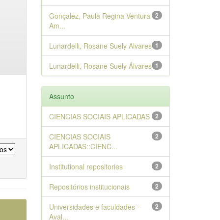
Gonçalez, Paula Regina Ventura
2
Am...
Lunardelli, Rosane Suely Alvares
1
Lunardelli, Rosane Suely Álvares
1
Assunto
CIENCIAS SOCIAIS APLICADAS
2
CIENCIAS SOCIAIS
2
APLICADAS::CIENC...
Institutional repositories
2
Repositórios institucionais
2
Universidades e faculdades -
2
Aval...