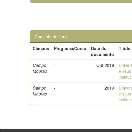
Conjunto de itens:
Câmpus
Programa/Curso
Data do
Título
documento
Campo
-
Out-2019
Univers
Mourao
e seus 
institu
Campo
-
2019
Univers
Mourao
e seus 
institu