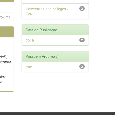
Universities and colleges -
2
Evalu...
Póximo
Data de Publicação
2019
2
Possuem Arquivo(s)
elli,
Ventura
true
2
alez,
ne