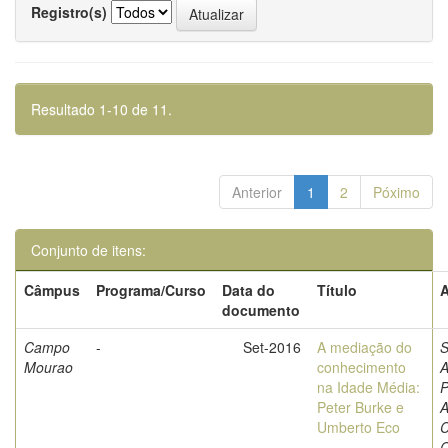
Registro(s)
Resultado 1-10 de 11.
Anterior
1
2
Póximo
Conjunto de itens:
Câmpus
Programa/Curso
Data do
Título
A
documento
Campo
-
Set-2016
A mediação do
S
Mourao
conhecimento
A
na Idade Média:
P
Peter Burke e
A
Umberto Eco
C
C