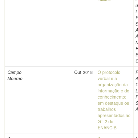
d
L
S
A
A
M
E
B
C
Campo
-
Out-2018
O protocolo
P
Mourao
verbal e a
A
organização da
C
informação e do
L
conhecimento:
em destaque os
S
trabalhos
A
apresentados ao
GT 2 do
ENANCIB