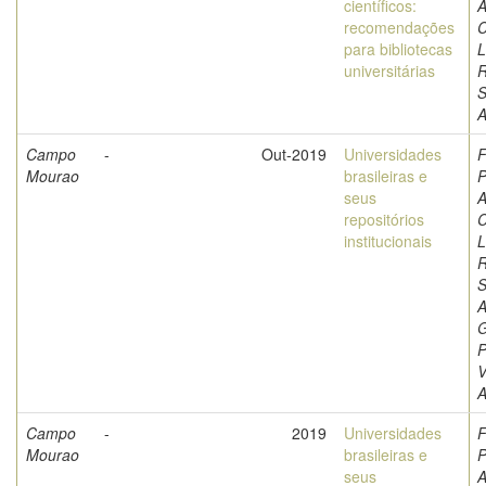
científicos:
A
recomendações
C
para bibliotecas
L
universitárias
S
A
Campo
-
Out-2019
Universidades
F
Mourao
brasileiras e
P
seus
A
repositórios
C
institucionais
L
S
A
G
P
V
Campo
-
2019
Universidades
F
Mourao
brasileiras e
P
seus
A