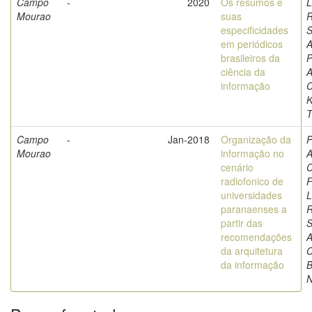
Campo
-
2020
Os resumos e
L
Mourao
suas
especificidades
S
em periódicos
A
brasileiros da
P
ciência da
A
informação
C
K
T
Campo
-
Jan-2018
Organização da
P
Mourao
informação no
A
cenário
C
radiofonico de
F
universidades
L
paranaenses a
partir das
S
recomendações
A
da arquitetura
C
da informação
B
N