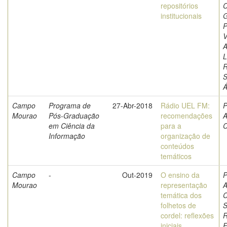
repositórios
C
institucionais
G
P
V
A
L
S
Á
Campo
Programa de
27-Abr-2018
Rádio UEL FM:
P
Mourao
Pós-Graduação
recomendações
A
em Ciência da
para a
C
Informação
organização de
conteúdos
temáticos
Campo
-
Out-2019
O ensino da
P
Mourao
representação
A
temática dos
C
folhetos de
S
cordel: reflexões
iniciais
F