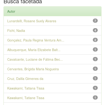
Busca facetada
Autor
Lunardelli, Rosane Suely Alvares
7
Ficht, Nadia
4
Gonçalez, Paula Regina Ventura Am...
2
Albuquerque, Maria Elizabete Balt...
1
Cavalcante, Luciane de Fátima Bec...
1
Cervantes, Brígida Maria Nogueira
1
Cruz, Dalila Gimenes da
1
Kawakami, Tatiana Tissa
1
Kawakami, Tatiane Tissa
1