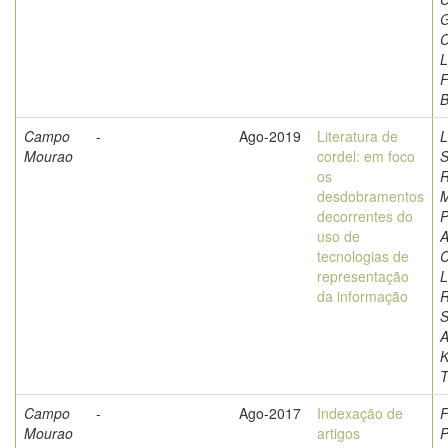
G
C
L
F
Campo
-
Ago-2019
Literatura de
L
Mourao
cordel: em foco
S
os
R
desdobramentos
M
decorrentes do
P
uso de
A
tecnologias de
C
representação
L
da informação
S
A
K
T
Campo
-
Ago-2017
Indexação de
F
Mourao
artigos
P