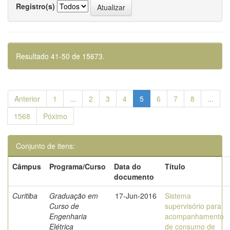
Registro(s)
Resultado 41-50 de 15673.
Anterior
1
...
2
3
4
5
6
7
8
...
1568
Póximo
Conjunto de itens:
Câmpus
Programa/Curso
Data do
Título
documento
Curitiba
Graduação em
17-Jun-2016
Sistema
Curso de
supervisório para
Engenharia
acompanhamento
Elétrica
de consumo de