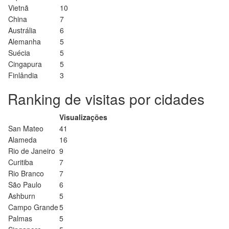
Vietnã
10
China
7
Austrália
6
Alemanha
5
Suécia
5
Cingapura
5
Finlândia
3
Ranking de visitas por cidades
Visualizações
San Mateo
41
Alameda
16
Rio de Janeiro
9
Curitiba
7
Rio Branco
7
São Paulo
6
Ashburn
5
Campo Grande
5
Palmas
5