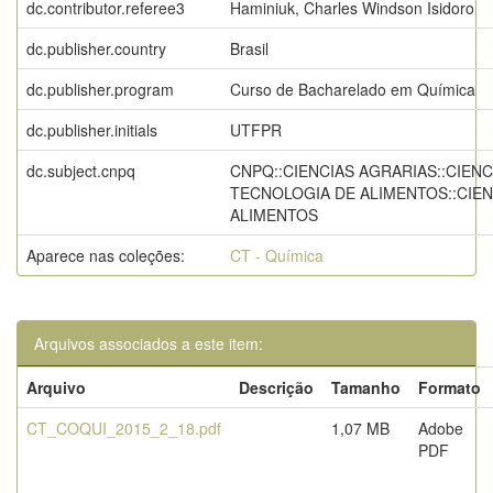
dc.contributor.referee3
Haminiuk, Charles Windson Isidoro
dc.publisher.country
Brasil
dc.publisher.program
Curso de Bacharelado em Química
dc.publisher.initials
UTFPR
dc.subject.cnpq
CNPQ::CIENCIAS AGRARIAS::CIENC
TECNOLOGIA DE ALIMENTOS::CIEN
ALIMENTOS
Aparece nas coleções:
CT - Química
Arquivos associados a este item:
Arquivo
Descrição
Tamanho
Formato
CT_COQUI_2015_2_18.pdf
1,07 MB
Adobe
PDF