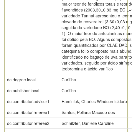
maior teor de fenólicos totais e teor d
flavonóides (2003,30±6,83 mg EC L−1
variedade Tannat apresentou o teor 
elevado de resveratrol (3,60±0,03 mg
seguida da variedade BO (2,40±0,10
1). O maior teor de antocianinas mo
foi obtido pela BO. Alguns compostos 
foram quantificados por CLAE-DAD, 
catequina foi o composto mais abund
identificado no bagaço de uva para t
variedades, seguido por ácido siríngi
teobromina e ácido vanílico
dc.degree.local
Curitiba
dc.publisher.local
Curitiba
dc.contributor.advisor1
Haminiuk, Charles Windson Isidoro
dc.contributor.referee1
Santos, Poliana Macedo dos
dc.contributor.referee2
Schnitzler, Danielle Caroline