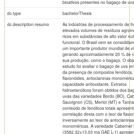
bioativos presentes no bagaço de uv
dc.type
bachelorThesis
dc.description.resumo
As indústrias de processamento de f
elevados volumes de resíduos agroind
ricos em substâncias de alto valor nut
funcional. O Brasil vem se consolida
um importante produtor mundial de v
gerando aproximadamente 20 % de r
sua produção, como o bagaço. O obje
estudo foi avaliar o bagaço de uva e
da presença de compostos fenólicos,
flavonóides, antocianinas monoméric
capacidade antioxidante. Extratos
hidroetanólicos foram obtidos dos ba
uvas das variedades Bordo (BO), Ca
Sauvignon (CS), Merlot (MT) e Tanna
conteúdo de fenólicos totais apresen
correlação direta com o teor de flavo
inversamente ao teor de antocianinas
monoméricas. A variedade Cabernet
(3582,32±13,03 mg GAE L-1) apresen