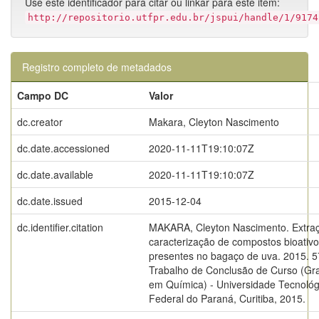
Use este identificador para citar ou linkar para este item:
http://repositorio.utfpr.edu.br/jspui/handle/1/9174
Registro completo de metadados
Campo DC
Valor
dc.creator
Makara, Cleyton Nascimento
dc.date.accessioned
2020-11-11T19:10:07Z
dc.date.available
2020-11-11T19:10:07Z
dc.date.issued
2015-12-04
dc.identifier.citation
MAKARA, Cleyton Nascimento. Extra
caracterização de compostos bioativ
presentes no bagaço de uva. 2015. 57
Trabalho de Conclusão de Curso (G
em Química) - Universidade Tecnológ
Federal do Paraná, Curitiba, 2015.