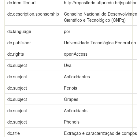
dc.identifier.uri
http://repositorio.utfpr.edu.br/jspui/h
dc.description.sponsorship
Conselho Nacional do Desenvolvimen
Científico e Tecnológico (CNPq)
dc.language
por
dc.publisher
Universidade Tecnológica Federal do
dc.rights
openAccess
dc.subject
Uva
dc.subject
Antioxidantes
dc.subject
Fenois
dc.subject
Grapes
dc.subject
Antioxidants
dc.subject
Phenols
dc.title
Extração e caracterização de compos