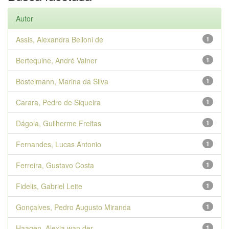
Autor
Assis, Alexandra Belloni de
1
Bertequine, André Vainer
1
Bostelmann, Marina da Silva
1
Carara, Pedro de Siqueira
1
Dágola, Guilherme Freitas
1
Fernandes, Lucas Antonio
1
Ferreira, Gustavo Costa
1
Fidelis, Gabriel Leite
1
Gonçalves, Pedro Augusto Miranda
1
Haagen, Alexia wan der
1