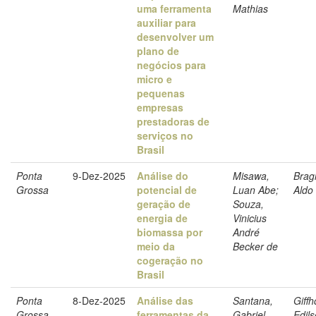
uma ferramenta
Mathias
auxiliar para
desenvolver um
plano de
negócios para
micro e
pequenas
empresas
prestadoras de
serviços no
Brasil
Ponta
9-Dez-2025
Análise do
Misawa,
Bragh
Grossa
potencial de
Luan Abe;
Aldo
geração de
Souza,
energia de
Vinicius
biomassa por
André
meio da
Becker de
cogeração no
Brasil
Ponta
8-Dez-2025
Análise das
Santana,
Giffh
Grossa
ferramentas da
Gabriel
Edil