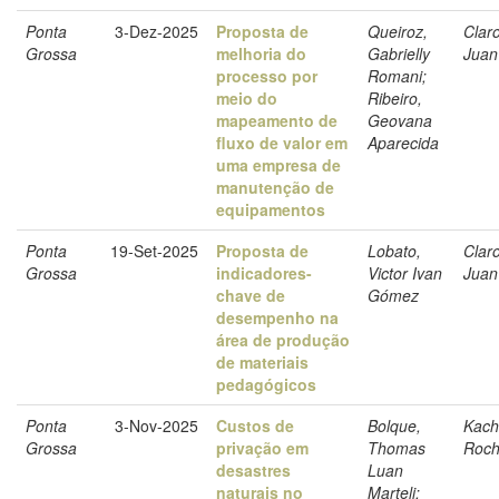
Ponta
3-Dez-2025
Proposta de
Queiroz,
Clar
Grossa
melhoria do
Gabrielly
Juan
processo por
Romani;
meio do
Ribeiro,
mapeamento de
Geovana
fluxo de valor em
Aparecida
uma empresa de
manutenção de
equipamentos
Ponta
19-Set-2025
Proposta de
Lobato,
Clar
Grossa
indicadores-
Victor Ivan
Juan
chave de
Gómez
desempenho na
área de produção
de materiais
pedagógicos
Ponta
3-Nov-2025
Custos de
Bolque,
Kach
Grossa
privação em
Thomas
Roc
desastres
Luan
naturais no
Marteli;