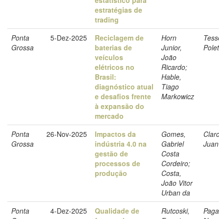
estratégias de
trading
Ponta
5-Dez-2025
Reciclagem de
Horn
Tess
Grossa
baterias de
Junior,
Polet
veículos
João
elétricos no
Ricardo;
Brasil:
Hable,
diagnóstico atual
Tiago
e desafios frente
Markowicz
à expansão do
mercado
Ponta
26-Nov-2025
Impactos da
Gomes,
Clar
Grossa
indústria 4.0 na
Gabriel
Juan
gestão de
Costa
processos de
Cordeiro;
produção
Costa,
João Vitor
Urban da
Ponta
4-Dez-2025
Qualidade de
Rutcoski,
Paga