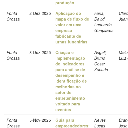
produção
Ponta
2-Dez-2025
Aplicação do
Faria,
Clar
Grossa
mapa de fluxo de
David
Juan
valor em uma
Leonardo
empresa
Gonçalves
fabricante de
urnas funerárias
Ponta
3-Dez-2025
Criação e
Angeli,
Melo
Grossa
implementação
Bruno
Luiz
de indicadores
Cesar
para análise de
Zacarin
desempenho e
identificação de
melhorias no
setor de
entretenimento
voltado para
eventos
Ponta
5-Nov-2025
Guia para
Neves,
Bran
Grossa
empreendedores:
Lucas
Jose