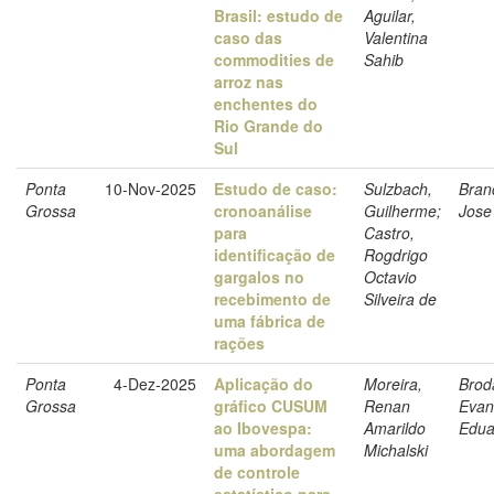
Brasil: estudo de
Aguilar,
caso das
Valentina
commodities de
Sahib
arroz nas
enchentes do
Rio Grande do
Sul
Ponta
10-Nov-2025
Estudo de caso:
Sulzbach,
Bran
Grossa
cronoanálise
Guilherme;
Jose
para
Castro,
identificação de
Rogdrigo
gargalos no
Octavio
recebimento de
Silveira de
uma fábrica de
rações
Ponta
4-Dez-2025
Aplicação do
Moreira,
Brod
Grossa
gráfico CUSUM
Renan
Evan
ao Ibovespa:
Amarildo
Edua
uma abordagem
Michalski
de controle
estatístico para