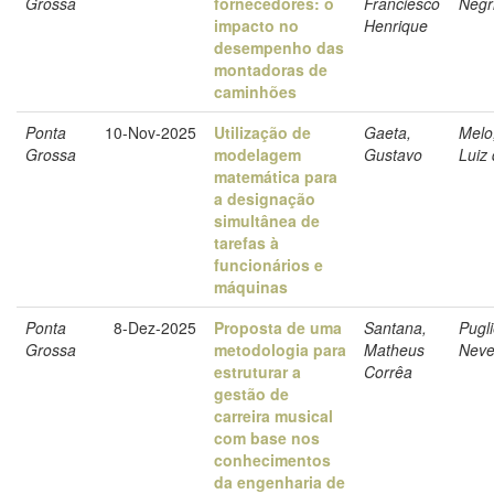
Grossa
fornecedores: o
Franciesco
Negr
impacto no
Henrique
desempenho das
montadoras de
caminhões
Ponta
10-Nov-2025
Utilização de
Gaeta,
Melo
Grossa
modelagem
Gustavo
Luiz
matemática para
a designação
simultânea de
tarefas à
funcionários e
máquinas
Ponta
8-Dez-2025
Proposta de uma
Santana,
Pugli
Grossa
metodologia para
Matheus
Neve
estruturar a
Corrêa
gestão de
carreira musical
com base nos
conhecimentos
da engenharia de