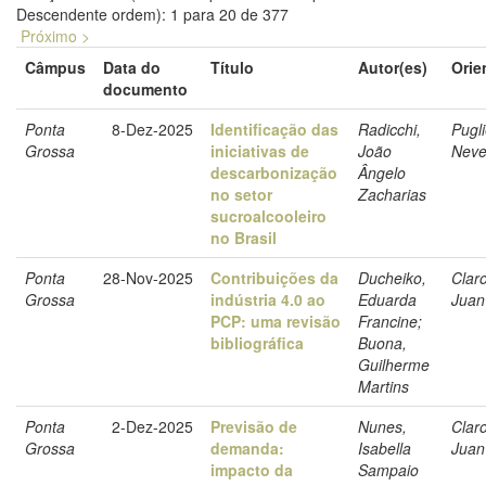
Descendente ordem): 1 para 20 de 377
Próximo >
Câmpus
Data do
Título
Autor(es)
Orie
documento
Ponta
8-Dez-2025
Identificação das
Radicchi,
Pugli
Grossa
iniciativas de
João
Neve
descarbonização
Ângelo
no setor
Zacharias
sucroalcooleiro
no Brasil
Ponta
28-Nov-2025
Contribuições da
Ducheiko,
Clar
Grossa
indústria 4.0 ao
Eduarda
Juan
PCP: uma revisão
Francine;
bibliográfica
Buona,
Guilherme
Martins
Ponta
2-Dez-2025
Previsão de
Nunes,
Clar
Grossa
demanda:
Isabella
Juan
impacto da
Sampaio