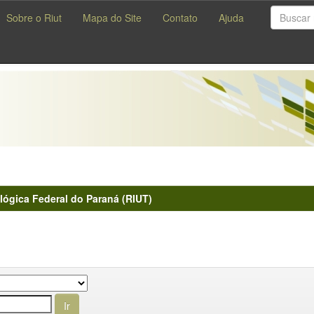
Sobre o Riut
Mapa do Site
Contato
Ajuda
lógica Federal do Paraná (RIUT)