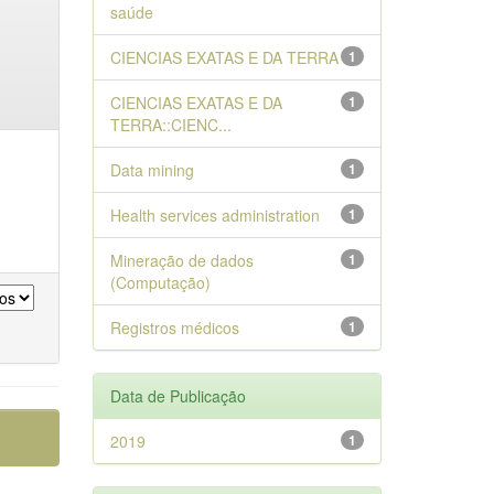
saúde
CIENCIAS EXATAS E DA TERRA
1
CIENCIAS EXATAS E DA
1
TERRA::CIENC...
Data mining
1
Health services administration
1
Mineração de dados
1
(Computação)
Registros médicos
1
Data de Publicação
2019
1