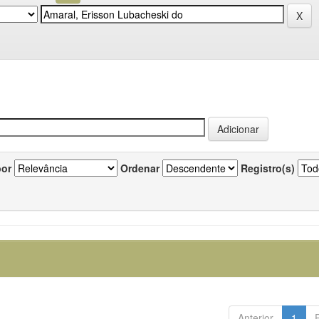
por
Ordenar
Registro(s)
Anterior
1