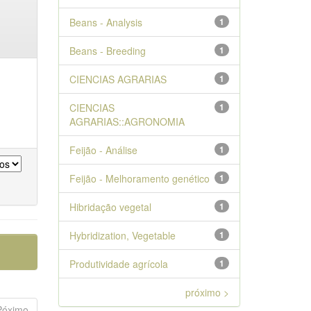
Beans - Analysis
1
Beans - Breeding
1
CIENCIAS AGRARIAS
1
CIENCIAS
1
AGRARIAS::AGRONOMIA
Feijão - Análise
1
Feijão - Melhoramento genético
1
Hibridação vegetal
1
Hybridization, Vegetable
1
Produtividade agrícola
1
próximo >
Póximo