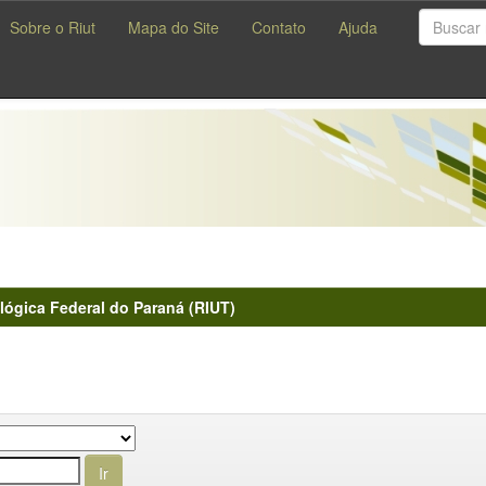
Sobre o Riut
Mapa do Site
Contato
Ajuda
lógica Federal do Paraná (RIUT)