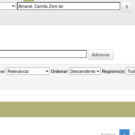
por
Ordenar
Registro(s)
Anterior
1