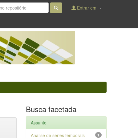
Entrar em:
Busca facetada
Assunto
Análise de séries temporais
1