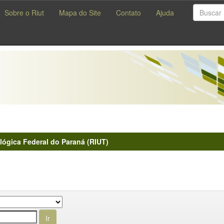
Sobre o Riut
Mapa do Site
Contato
Ajuda
lógica Federal do Paraná (RIUT)