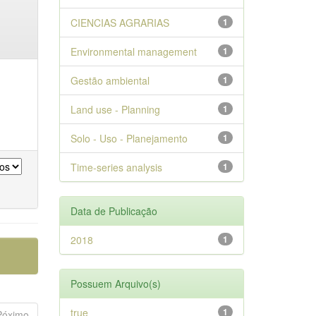
CIENCIAS AGRARIAS
1
Environmental management
1
Gestão ambiental
1
Land use - Planning
1
Solo - Uso - Planejamento
1
Time-series analysis
1
Data de Publicação
2018
1
Possuem Arquivo(s)
true
1
Póximo