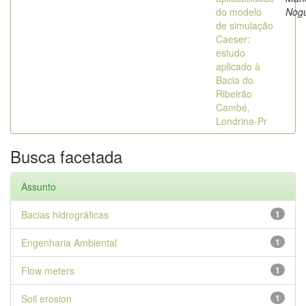
do modelo
Nogu
de simulação
Caeser:
estudo
aplicado à
Bacia do
Ribeirão
Cambé,
Londrina-Pr
Busca facetada
Assunto
Bacias hidrográficas
1
Engenharia Ambiental
1
Flow meters
1
Soil erosion
1