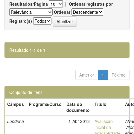
Resultados/Página
|
Ordenar registros por
Ordenar
Registro(s)
Resultado 1-1 de 1.
Anterior
1
Póximo
Conjunto de itens:
Câmpus
Programa/Curso
Data do
Título
Auto
documento
Londrina
-
1-Abr-2013
Avaliação
Alva
inicial da
Vitor
aplicabilidade
Man