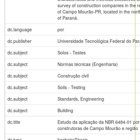
survey of construction companies in the r
of Campo Mourão-PR, located in the nor
of Paraná.
dc.language
por
dc.publisher
Universidade Tecnológica Federal do Pa
dc.subject
Solos - Testes
dc.subject
Normas técnicas (Engenharia)
dc.subject
Construção civil
dc.subject
Soils - Testing
dc.subject
Standards, Engineering
dc.subject
Building
dc.title
Estudo da aplicação da NBR 6484-01 por
construtoras de Campo Mourão e região
dc.type
bachelorThesis