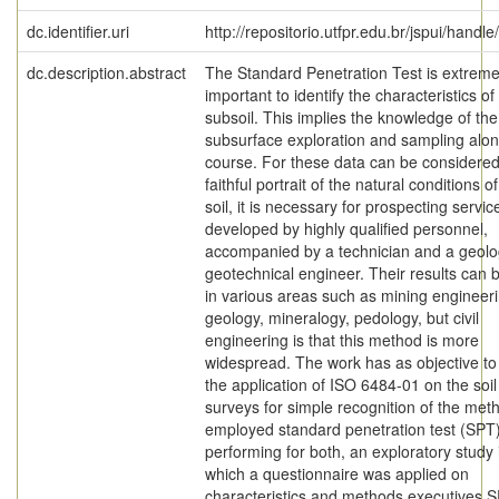
dc.identifier.uri
http://repositorio.utfpr.edu.br/jspui/handl
dc.description.abstract
The Standard Penetration Test is extreme
important to identify the characteristics of
subsoil. This implies the knowledge of the
subsurface exploration and sampling alon
course. For these data can be considered
faithful portrait of the natural conditions o
soil, it is necessary for prospecting servic
developed by highly qualified personnel,
accompanied by a technician and a geolog
geotechnical engineer. Their results can 
in various areas such as mining engineeri
geology, mineralogy, pedology, but civil
engineering is that this method is more
widespread. The work has as objective to
the application of ISO 6484-01 on the soil
surveys for simple recognition of the met
employed standard penetration test (SPT)
performing for both, an exploratory study 
which a questionnaire was applied on
characteristics and methods executives 