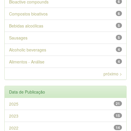
Bioactive compounds
6
Compostos bioativos
6
Bebidas alcoólicas
5
Sausages
5
Alcoholic beverages
4
Alimentos - Análise
4
próximo >
Data de Publicação
2025
21
2023
15
2022
14