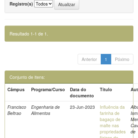
Registro(s)
Resultado 1-1 de 1.
Anterior
1
Póximo
Conjunto de itens:
Câmpus
Programa/Curso
Data do
Título
Aut
documento
Francisco
Engenharia de
23-Jun-2023
Influência da
Alb
Beltrao
Alimentos
farinha de
Ism
bagaço de
Me
malte nas
Cav
propriedades
de
físicas de