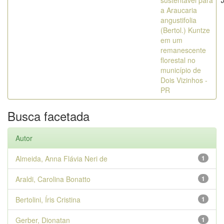
sustentável para
a Araucaria
angustifolia
(Bertol.) Kuntze
em um
remanescente
florestal no
município de
Dois Vizinhos -
PR
Busca facetada
Autor
Almeida, Anna Flávia Neri de
1
Araldi, Carolina Bonatto
1
Bertolini, Íris Cristina
1
Gerber, Dionatan
1