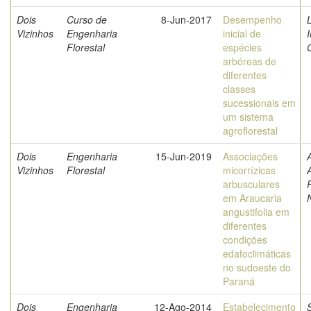
Dois
Curso de
8-Jun-2017
Desempenho
L
Vizinhos
Engenharia
inicial de
I
Florestal
espécies
arbóreas de
diferentes
classes
sucessionais em
um sistema
agroflorestal
Dois
Engenharia
15-Jun-2019
Associações
Vizinhos
Florestal
micorrízicas
arbusculares
em Araucaria
angustifolia em
diferentes
condições
edafoclimáticas
no sudoeste do
Paraná
Dois
Engenharia
12-Ago-2014
Estabelecimento