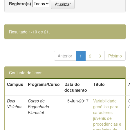
Registro(s)
Resultado 1-10 de 21.
Anterior
1
2
3
Póximo
Conjunto de itens:
Câmpus
Programa/Curso
Data do
Título
documento
Dois
Curso de
5-Jun-2017
Variabilidade
Vizinhos
Engenharia
genética para
Florestal
caracteres
juvenis de
procedências e
progênies de