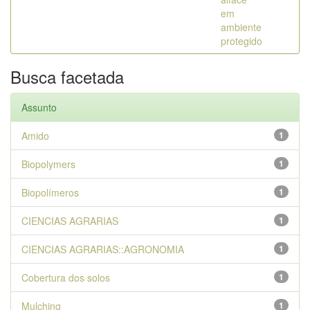
em
ambiente
protegido
Busca facetada
Assunto
Amido
1
Biopolymers
1
Biopolímeros
1
CIENCIAS AGRARIAS
1
CIENCIAS AGRARIAS::AGRONOMIA
1
Cobertura dos solos
1
Mulching
1