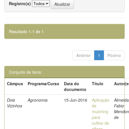
Registro(s)
Resultado 1-1 de 1.
Anterior
1
Póximo
Conjunto de itens:
Câmpus
Programa/Curso
Data do
Título
Autor(e
documento
Dois
Agronomia
15-Jun-2016
Aplicação
Almeida
Vizinhos
de
Fabio
mulching
Mendon
para
de
cultivo de
alface