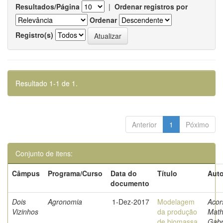
Resultados/Página
|
Ordenar registros por
Ordenar
Registro(s)
Resultado 1-1 de 1.
Anterior
1
Póximo
Conjunto de itens:
Câmpus
Programa/Curso
Data do
Título
Auto
documento
Dois
Agronomia
1-Dez-2017
Modelagem
Acors
Vizinhos
da produção
Mat
de biomassa
Gabr