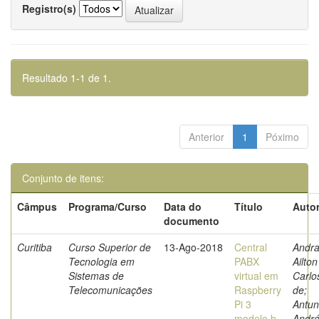
Registro(s)
Resultado 1-1 de 1.
Anterior
1
Póximo
Conjunto de itens:
Câmpus
Programa/Curso
Data do
Título
Autor
documento
Curitiba
Curso Superior de
13-Ago-2018
Central
Andra
Tecnologia em
PABX
Ailton
Sistemas de
virtual em
Carlo
Telecomunicações
Raspberry
de;
Pi 3
Antun
modelo b
Andr