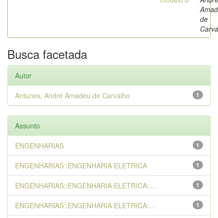
Amad
de
Carva
Busca facetada
Autor
Antunes, André Amadeu de Carvalho
1
Assunto
ENGENHARIAS
1
ENGENHARIAS::ENGENHARIA ELETRICA
1
ENGENHARIAS::ENGENHARIA ELETRICA:...
1
ENGENHARIAS::ENGENHARIA ELETRICA:...
1