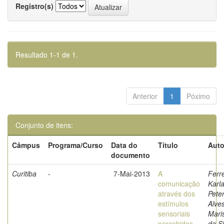
Registro(s)
Resultado 1-1 de 1.
Anterior
1
Póximo
Conjunto de itens:
Câmpus
Programa/Curso
Data do
Título
Auto
documento
Curitiba
-
7-Mai-2013
A
Ferre
comunicação
Karl
através dos
Peter
estímulos
Alves
sensoriais
Mari
percebidos
da Si