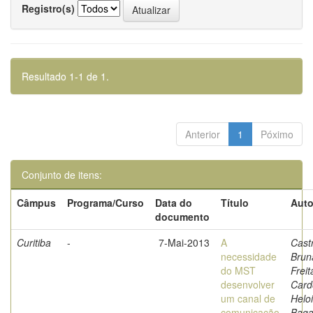
Registro(s)
Resultado 1-1 de 1.
Anterior
1
Póximo
Conjunto de itens:
Câmpus
Programa/Curso
Data do
Título
Auto
documento
Curitiba
-
7-Mai-2013
A
Cast
necessidade
Brun
do MST
Freit
desenvolver
Card
um canal de
Helo
comunicação
Baga