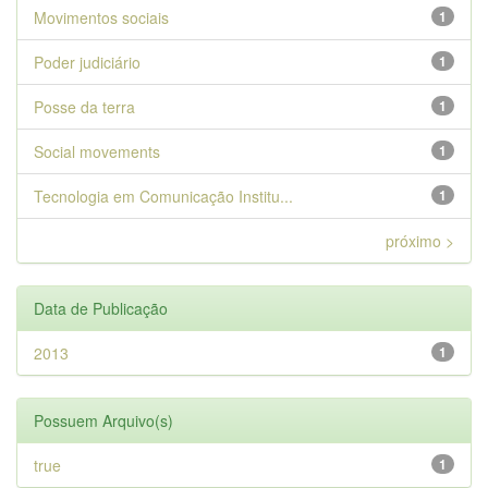
Movimentos sociais
1
Poder judiciário
1
Posse da terra
1
Social movements
1
Tecnologia em Comunicação Institu...
1
próximo >
Data de Publicação
2013
1
Possuem Arquivo(s)
true
1