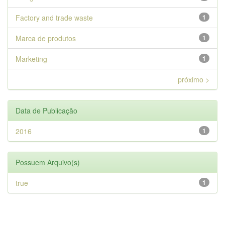
Factory and trade waste
1
Marca de produtos
1
Marketing
1
próximo >
Data de Publicação
2016
1
Possuem Arquivo(s)
true
1