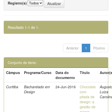
Registro(s)
Resultado 1-1 de 1.
Anterior
1
Póximo
Conjunto de itens:
Câmpus
Programa/Curso
Data do
Título
Autor(
documento
Curitiba
Bacharelado em
24-Jun-2016
Chocolate
Augusto
Design
com
Luiza
pitada de
Carolin
design: a
gestão de
marca