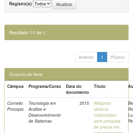
Registro(s)
Resultado 1-1 de 1.
Anterior
1
Póximo
Conjunto de itens:
Câmpus
Programa/Curso
Data do
Título
Au
documento
Cornelio
Tecnologia em
2015
Wikiprice:
Be
Procopio
Análise e
sistema
Ro
Desenvolvimento
colaborativo
Lu
de Sistemas
para pesquisa
Pe
de preços em
supermercados