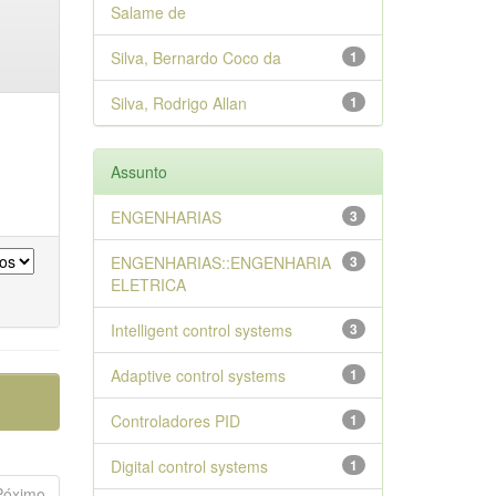
Salame de
Silva, Bernardo Coco da
1
Silva, Rodrigo Allan
1
Assunto
ENGENHARIAS
3
ENGENHARIAS::ENGENHARIA
3
ELETRICA
Intelligent control systems
3
Adaptive control systems
1
Controladores PID
1
Digital control systems
1
Póximo