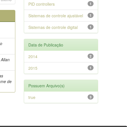
PID controllers
1
Sistemas de controle ajustável
1
Sistemas de controle digital
1
do
Data de Publicação
2014
2
 Allan
2015
1
as
ame de
Possuem Arquivo(s)
true
3