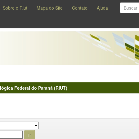
Sobre o Riut
Mapa do Site
Contato
Ajuda
lógica Federal do Paraná (RIUT)