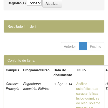
Registro(s)
Resultado 1-1 de 1.
Anterior
1
Póximo
Conjunto de itens:
Câmpus
Programa/Curso
Data do
Título
A
documento
Cornelio
Engenharia
1-Ago-2014
Análise
H
Procopio
Industrial Elétrica
estatística das
T
características
físico-químicas
do óleo isolante
mineral em