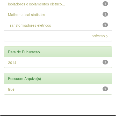
Isoladores e isolamentos elétrico...
1
Mathematical statistics
1
Transformadores elétricos
1
próximo >
Data de Publicação
2014
1
Possuem Arquivo(s)
true
1