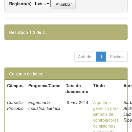
Registro(s)
Resultado 1-2 de 2.
Anterior
1
Póximo
Conjunto de itens:
Câmpus
Programa/Curso
Data do
Título
Auto
documento
Cornelio
Engenharia
6-Fev-2014
Algoritmo
Barb
Procopio
Industrial Elétrica
genético para
And
sintonia de
Luiz
controladores
Ribe
de sistemas
elétricos de