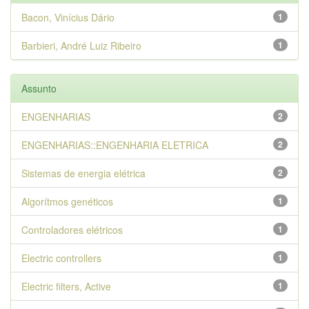
Bacon, Vinícius Dário
1
Barbieri, André Luiz Ribeiro
1
Assunto
ENGENHARIAS
2
ENGENHARIAS::ENGENHARIA ELETRICA
2
Sistemas de energia elétrica
2
Algorítmos genéticos
1
Controladores elétricos
1
Electric controllers
1
Electric filters, Active
1