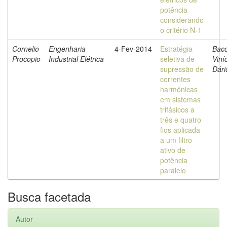
potência
considerando
o critério N-1
Cornelio
Engenharia
4-Fev-2014
Estratégia
Bac
Procopio
Industrial Elétrica
seletiva de
Viní
supressão de
Dári
correntes
harmônicas
em sistemas
trifásicos a
três e quatro
fios aplicada
a um filtro
ativo de
potência
paralelo
Busca facetada
Autor