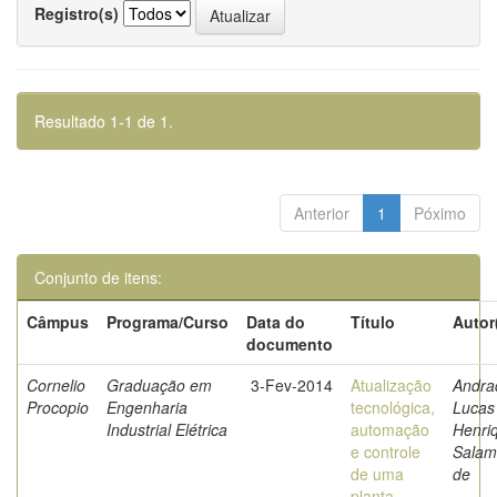
Registro(s)
Resultado 1-1 de 1.
Anterior
1
Póximo
Conjunto de itens:
Câmpus
Programa/Curso
Data do
Título
Autor
documento
Cornelio
Graduação em
3-Fev-2014
Atualização
Andra
Procopio
Engenharia
tecnológica,
Lucas
Industrial Elétrica
automação
Henri
e controle
Salam
de uma
de
planta