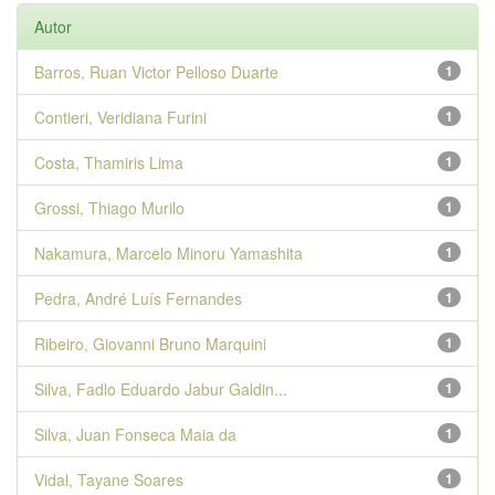
Autor
Barros, Ruan Victor Pelloso Duarte
1
Contieri, Veridiana Furini
1
Costa, Thamiris Lima
1
Grossi, Thiago Murilo
1
Nakamura, Marcelo Minoru Yamashita
1
Pedra, André Luís Fernandes
1
Ribeiro, Giovanni Bruno Marquini
1
Silva, Fadlo Eduardo Jabur Galdin...
1
Silva, Juan Fonseca Maia da
1
Vidal, Tayane Soares
1