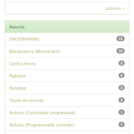
próximo >
Assunto
ENGENHARIAS
10
Manipulators (Mechanism)
10
Control theory
3
Robotics
3
Robótica
3
Teoria do controle
3
Arduino (Controlador programável)
1
Arduino (Programmable controller)
1