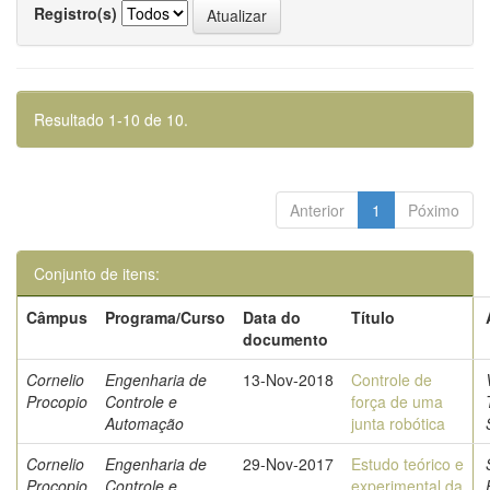
Registro(s)
Resultado 1-10 de 10.
Anterior
1
Póximo
Conjunto de itens:
Câmpus
Programa/Curso
Data do
Título
documento
Cornelio
Engenharia de
13-Nov-2018
Controle de
Procopio
Controle e
força de uma
Automação
junta robótica
Cornelio
Engenharia de
29-Nov-2017
Estudo teórico e
Procopio
Controle e
experimental da