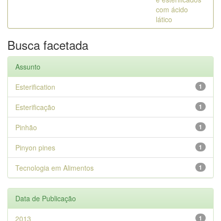
com ácido
lático
Busca facetada
Assunto
Esterification
1
Esterificação
1
Pinhão
1
Pinyon pines
1
Tecnologia em Alimentos
1
Data de Publicação
2013
1