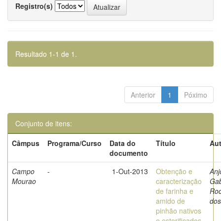
Registro(s)
Resultado 1-1 de 1.
Anterior
1
Póximo
Conjunto de itens:
Câmpus
Programa/Curso
Data do
Título
Aut
documento
Campo
-
1-Out-2013
Obtenção e
Anj
Mourao
caracterização
Gab
de farinha e
Ro
amido de
dos
pinhão nativos
e esterificados