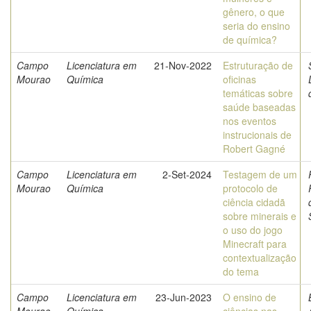
gênero, o que
seria do ensino
de química?
Campo
Licenciatura em
21-Nov-2022
Estruturação de
Mourao
Química
oficinas
temáticas sobre
saúde baseadas
nos eventos
instrucionais de
Robert Gagné
Campo
Licenciatura em
2-Set-2024
Testagem de um
Mourao
Química
protocolo de
ciência cidadã
sobre minerais e
o uso do jogo
Minecraft para
contextualização
do tema
Campo
Licenciatura em
23-Jun-2023
O ensino de