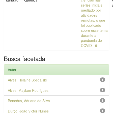
Mourao
Química
ciências nas
séries iniciais
mediado por
atividades
remotas: o que
foi publicado
sobre esse tema
durante a
pandemia do
COVID-19
Busca facetada
Autor
Alves, Helaine Specalski
1
Alves, Maykon Rodrigues
1
Benedito, Adriane da Silva
1
Durço, João Victor Nunes
1