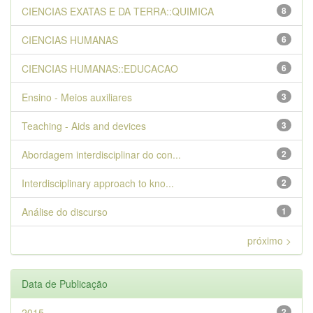
CIENCIAS EXATAS E DA TERRA::QUIMICA
8
CIENCIAS HUMANAS
6
CIENCIAS HUMANAS::EDUCACAO
6
Ensino - Meios auxiliares
3
Teaching - Aids and devices
3
Abordagem interdisciplinar do con...
2
Interdisciplinary approach to kno...
2
Análise do discurso
1
próximo >
Data de Publicação
2015
2