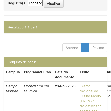
Registro(s)
Resultado 1-1 de 1.
Anterior
1
Póximo
Conjunto de itens:
Câmpus
Programa/Curso
Data do
Título
Au
documento
Campo
Licenciatura em
20-Nov-2023
Exame
Ba
Mourao
Química
Nacional do
Fe
Ensino Médio
Je
(ENEM) e
radioatividade:
análise das