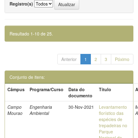
Registro(s)
Resultado 1-10 de 25.
Anterior
1
2
3
Póximo
Conjunto de itens:
Câmpus
Programa/Curso
Data do
Título
A
documento
Campo
Engenharia
30-Nov-2021
Levantamento
M
Mourao
Ambiental
florístico das
A
espécies de
trepadeiras no
Parque
Nacional do