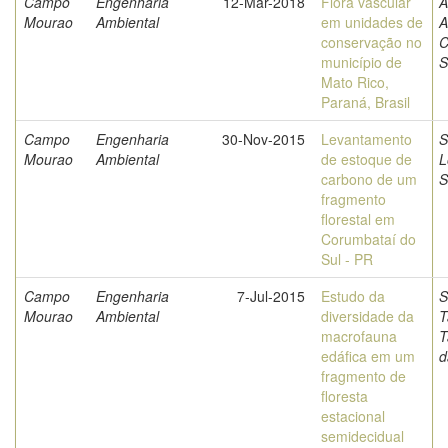
Campo
Engenharia
12-Mar-2018
Flora vascular
A
Mourao
Ambiental
em unidades de
A
conservação no
C
município de
S
Mato Rico,
Paraná, Brasil
Campo
Engenharia
30-Nov-2015
Levantamento
S
Mourao
Ambiental
de estoque de
L
carbono de um
S
fragmento
florestal em
Corumbataí do
Sul - PR
Campo
Engenharia
7-Jul-2015
Estudo da
S
Mourao
Ambiental
diversidade da
T
macrofauna
T
edáfica em um
d
fragmento de
floresta
estacional
semidecidual