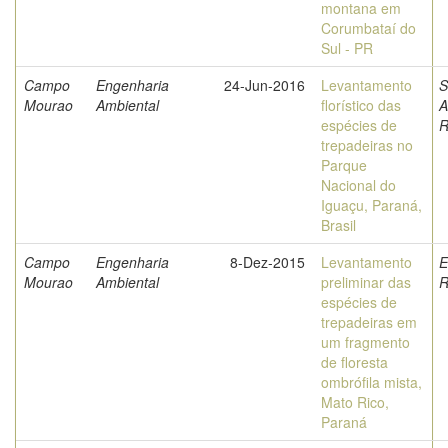
montana em
Corumbataí do
Sul - PR
Campo
Engenharia
24-Jun-2016
Levantamento
S
Mourao
Ambiental
florístico das
A
espécies de
R
trepadeiras no
Parque
Nacional do
Iguaçu, Paraná,
Brasil
Campo
Engenharia
8-Dez-2015
Levantamento
E
Mourao
Ambiental
preliminar das
R
espécies de
trepadeiras em
um fragmento
de floresta
ombrófila mista,
Mato Rico,
Paraná