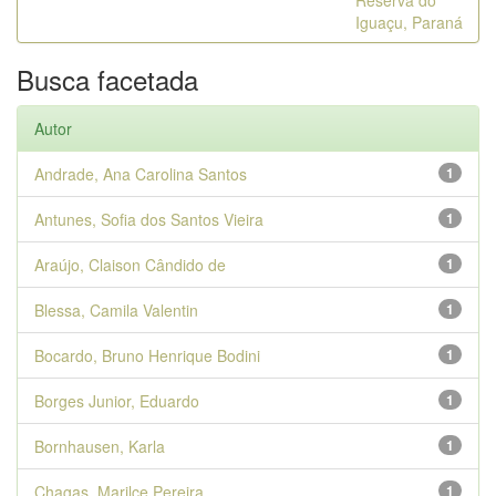
Reserva do
Iguaçu, Paraná
Busca facetada
Autor
Andrade, Ana Carolina Santos
1
Antunes, Sofia dos Santos Vieira
1
Araújo, Claison Cândido de
1
Blessa, Camila Valentin
1
Bocardo, Bruno Henrique Bodini
1
Borges Junior, Eduardo
1
Bornhausen, Karla
1
Chagas, Marilce Pereira
1