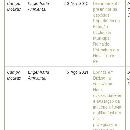
Campo
Engenharia
30-Nov-2015
Levantamento
M
Mourao
Ambiental
preliminar de
Y
espécies
C
trepadeiras na
Estação
Ecológica
Municipal
Reinaldo
Petrechen em
Nova Tebas –
PR
Campo
Engenharia
5-Ago-2021
Epífitas em
B
Mourao
Ambiental
Dicksonia
J
sellowiana
E
Hook.
(Dicksoniaceae)
e avaliação da
influência fluvial
e altitudinal em
áreas
protegidas, em