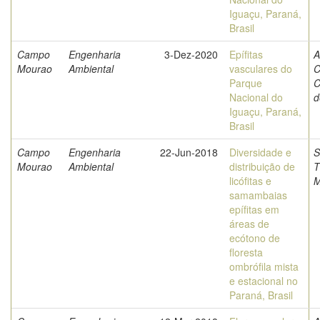
Iguaçu, Paraná,
Brasil
Campo
Engenharia
3-Dez-2020
Epífitas
A
Mourao
Ambiental
vasculares do
C
Parque
C
Nacional do
d
Iguaçu, Paraná,
Brasil
Campo
Engenharia
22-Jun-2018
Diversidade e
S
Mourao
Ambiental
distribuição de
T
licófitas e
M
samambaias
epífitas em
áreas de
ecótono de
floresta
ombrófila mista
e estacional no
Paraná, Brasil