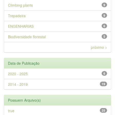
Climbing plants
9
Trepadeira
9
ENGENHARIAS
6
Biodiversidade florestal
5
próximo >
Data de Publicação
2020 - 2025
6
2014 - 2019
19
Possuem Arquivo(s)
true
25