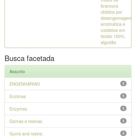
brancura
obtidos por
desengomagem
enzimática e
oxidativa em
tecido 100%
algodão
Busca facetada
Assunto
ENGENHARIAS
1
Enzimas
1
Enzymes
1
Gomas e resinas
1
Gums and resins
1